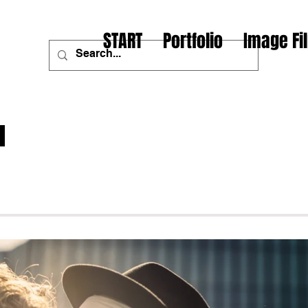
START
Portfolio
Image Fi
n